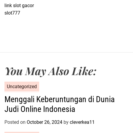
link slot gacor
slot777
You May Also Like:
C
Uncategorized
a
Menggali Keberuntungan di Dunia
t
Judi Online Indonesia
e
g
o
Posted on
October 26, 2024
by
cleverkea11
r