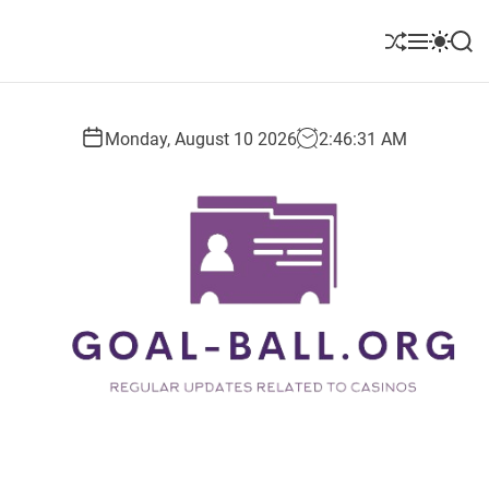
S
k
S
M
S
S
i
h
e
w
e
u
n
i
a
p
ff
u
t
r
t
l
c
c
Monday, August 10 2026
2
:
46
:
31
AM
o
e
h
h
c
c
o
o
l
n
o
t
r
e
m
o
n
d
t
e
g
o
a