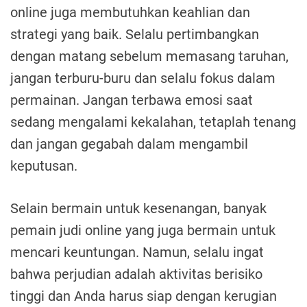
online juga membutuhkan keahlian dan
strategi yang baik. Selalu pertimbangkan
dengan matang sebelum memasang taruhan,
jangan terburu-buru dan selalu fokus dalam
permainan. Jangan terbawa emosi saat
sedang mengalami kekalahan, tetaplah tenang
dan jangan gegabah dalam mengambil
keputusan.
Selain bermain untuk kesenangan, banyak
pemain judi online yang juga bermain untuk
mencari keuntungan. Namun, selalu ingat
bahwa perjudian adalah aktivitas berisiko
tinggi dan Anda harus siap dengan kerugian