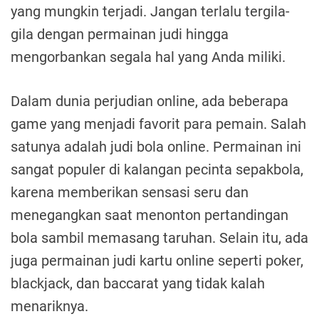
yang mungkin terjadi. Jangan terlalu tergila-
gila dengan permainan judi hingga
mengorbankan segala hal yang Anda miliki.
Dalam dunia perjudian online, ada beberapa
game yang menjadi favorit para pemain. Salah
satunya adalah judi bola online. Permainan ini
sangat populer di kalangan pecinta sepakbola,
karena memberikan sensasi seru dan
menegangkan saat menonton pertandingan
bola sambil memasang taruhan. Selain itu, ada
juga permainan judi kartu online seperti poker,
blackjack, dan baccarat yang tidak kalah
menariknya.