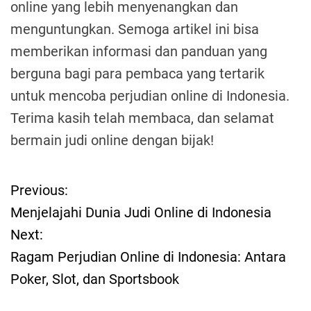
online yang lebih menyenangkan dan
menguntungkan. Semoga artikel ini bisa
memberikan informasi dan panduan yang
berguna bagi para pembaca yang tertarik
untuk mencoba perjudian online di Indonesia.
Terima kasih telah membaca, dan selamat
bermain judi online dengan bijak!
Previous:
P
Menjelajahi Dunia Judi Online di Indonesia
o
Next:
Ragam Perjudian Online di Indonesia: Antara
s
Poker, Slot, dan Sportsbook
t