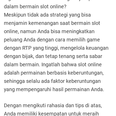
dalam bermain slot online?
Meskipun tidak ada strategi yang bisa
menjamin kemenangan saat bermain slot
online, namun Anda bisa meningkatkan
peluang Anda dengan cara memilih game
dengan RTP yang tinggi, mengelola keuangan
dengan bijak, dan tetap tenang serta sabar
dalam bermain. Ingatlah bahwa slot online
adalah permainan berbasis keberuntungan,
sehingga selalu ada faktor keberuntungan
yang mempengaruhi hasil permainan Anda.
Dengan mengikuti rahasia dan tips di atas,
Anda memiliki kesempatan untuk meraih