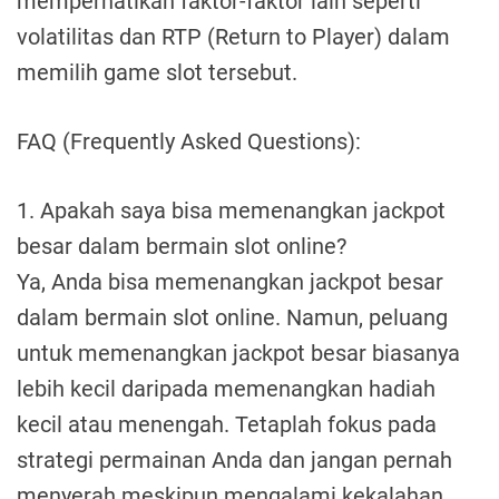
memperhatikan faktor-faktor lain seperti
volatilitas dan RTP (Return to Player) dalam
memilih game slot tersebut.
FAQ (Frequently Asked Questions):
1. Apakah saya bisa memenangkan jackpot
besar dalam bermain slot online?
Ya, Anda bisa memenangkan jackpot besar
dalam bermain slot online. Namun, peluang
untuk memenangkan jackpot besar biasanya
lebih kecil daripada memenangkan hadiah
kecil atau menengah. Tetaplah fokus pada
strategi permainan Anda dan jangan pernah
menyerah meskipun mengalami kekalahan