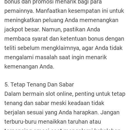
bonus dan promosi menarik bagi para
pemainnya. Manfaatkan kesempatan ini untuk
meningkatkan peluang Anda memenangkan
jackpot besar. Namun, pastikan Anda
membaca syarat dan ketentuan bonus dengan
teliti sebelum mengklaimnya, agar Anda tidak
mengalami masalah saat ingin menarik
kemenangan Anda.
5. Tetap Tenang Dan Sabar
Dalam bermain slot online, penting untuk tetap
tenang dan sabar meski keadaan tidak
berjalan sesuai yang Anda harapkan. Jangan
terburu-buru menaikkan taruhan atau