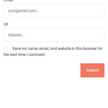
Url
Save my name, email, and website in this browser for
the next time I comment.