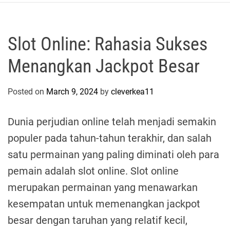
l
-
b
Slot Online: Rahasia Sukses
a
Menangkan Jackpot Besar
l
l
.
Posted on
March 9, 2024
by
cleverkea11
o
r
Dunia perjudian online telah menjadi semakin
g
populer pada tahun-tahun terakhir, dan salah
satu permainan yang paling diminati oleh para
pemain adalah slot online. Slot online
merupakan permainan yang menawarkan
kesempatan untuk memenangkan jackpot
besar dengan taruhan yang relatif kecil,