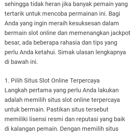
sehingga tidak heran jika banyak pemain yang
tertarik untuk mencoba permainan ini. Bagi
Anda yang ingin meraih kesuksesan dalam
bermain slot online dan memenangkan jackpot
besar, ada beberapa rahasia dan tips yang
perlu Anda ketahui. Simak ulasan lengkapnya
di bawah ini.
1. Pilih Situs Slot Online Terpercaya
Langkah pertama yang perlu Anda lakukan
adalah memilih situs slot online terpercaya
untuk bermain. Pastikan situs tersebut
memiliki lisensi resmi dan reputasi yang baik
di kalangan pemain. Dengan memilih situs