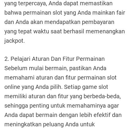
yang terpercaya, Anda dapat memastikan
bahwa permainan slot yang Anda mainkan fair
dan Anda akan mendapatkan pembayaran
yang tepat waktu saat berhasil memenangkan
jackpot.
2. Pelajari Aturan Dan Fitur Permainan
Sebelum mulai bermain, pastikan Anda
memahami aturan dan fitur permainan slot
online yang Anda pilih. Setiap game slot
memiliki aturan dan fitur yang berbeda-beda,
sehingga penting untuk memahaminya agar
Anda dapat bermain dengan lebih efektif dan
meningkatkan peluang Anda untuk